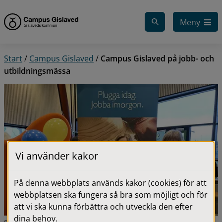
Gå till innehåll
Meny
Start
/
Campus Gislaved
/
Campus Gislaved på jobb- och
utbildningsmässa
Vi använder kakor
På denna webbplats används kakor (cookies) för att
webbplatsen ska fungera så bra som möjligt och för
att vi ska kunna förbättra och utveckla den efter
dina behov.