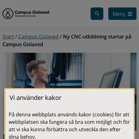
Gå till innehåll
Meny
Start
/
Campus Gislaved
/
Ny CNC-utbildning startar på
Campus Gislaved
Vi använder kakor
På denna webbplats används kakor (cookies) för att
webbplatsen ska fungera så bra som möjligt och för
att vi ska kunna förbättra och utveckla den efter
Ny CNC-utbildning startar 
dina behov.