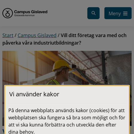
Gå till innehåll
Meny
Start
/
Campus Gislaved
/
Vill ditt företag vara med och
påverka våra industriutbildningar?
Vi använder kakor
På denna webbplats används kakor (cookies) för att
webbplatsen ska fungera så bra som möjligt och för
att vi ska kunna förbättra och utveckla den efter
Vill ditt företag vara med 
dina behov.