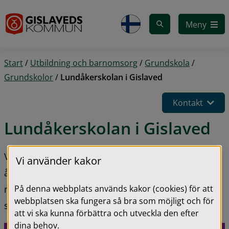
Gå till innehåll
Meny
Start
/
Utbildning och barnomsorg
/
Grundskola
/
Grundskolor
/
Lundåkerskolan i Gislaved
Kontakt
Lundåkerskolan i Gislaved
Vi är en centralt belägen skola i Gislaved för 
Vi använder kakor
årskurs 7-9 med en lång erfarenhet av att vara en 
På denna webbplats används kakor (cookies) för att
mångkulturell skola, som också återspeglar sig i 
webbplatsen ska fungera så bra som möjligt och för
skolans personal. 
att vi ska kunna förbättra och utveckla den efter
dina behov.