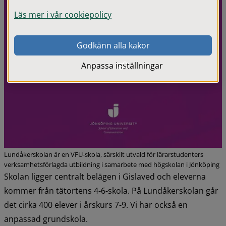
Läs mer i vår cookiepolicy
Godkänn alla kakor
Anpassa inställningar
Lundåkerskolan är en VFU-skola, särskilt utvald för lärarstudenters
verksamhetsförlagda utbildning i samarbete med högskolan i Jönköping
Skolan ligger centralt belägen i Gislaved och eleverna 
kommer från tätortens 4-6-skola. På Lundåkerskolan går 
det cirka 400 elever i årskurs 7-9. Vi har också en 
anpassad grundskola.