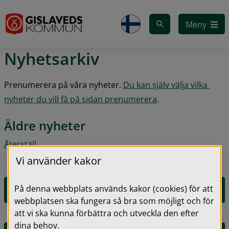
Gå till innehåll
Meny
Nyhetsarkiv
Prenumerera på våra nyheter. 
Du kan själv välja vilka 
nyheter du vill få på sidan prenumerera
.
Äldre nyheter
Återställ
Vi använder kakor
På denna webbplats används kakor (cookies) för att
2026
webbplatsen ska fungera så bra som möjligt och för
att vi ska kunna förbättra och utveckla den efter
dina behov.