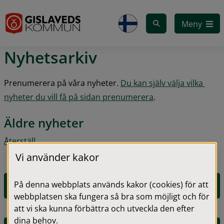
Gå till innehåll
Meny
Nyhetsarkiv
Prenumerera på våra nyheter. 
Du kan själv välja vilka 
nyheter du vill få på sidan prenumerera
.
Äldre nyheter
Återställ
Vi använder kakor
På denna webbplats används kakor (cookies) för att
2026
webbplatsen ska fungera så bra som möjligt och för
att vi ska kunna förbättra och utveckla den efter
dina behov.