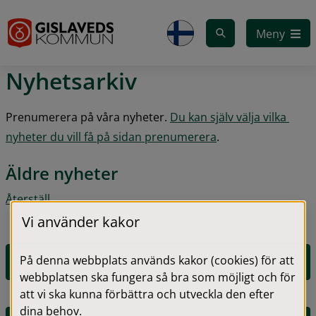
Gå till innehåll
Meny
Nyhetsarkiv
Prenumerera på våra nyheter. 
Du kan själv välja vilka 
nyheter du vill få på sidan prenumerera
.
Äldre nyheter
Återställ
Vi använder kakor
På denna webbplats används kakor (cookies) för att
2026
webbplatsen ska fungera så bra som möjligt och för
att vi ska kunna förbättra och utveckla den efter
dina behov.