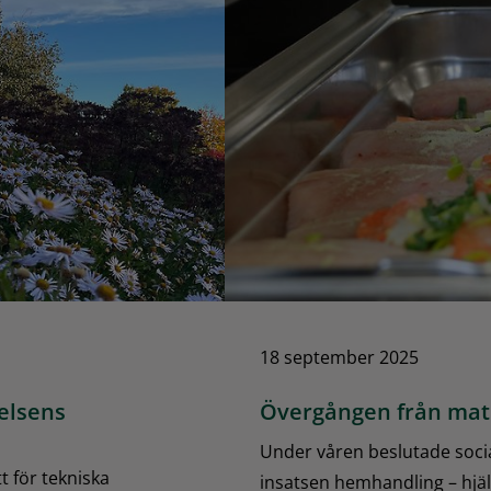
18 september 2025
elsens
Övergången från matd
Under våren beslutade soci
t för tekniska
insatsen hemhandling – hjäl