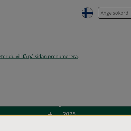
S
ö
k
heter du vill få på sidan prenumerera
.
2025