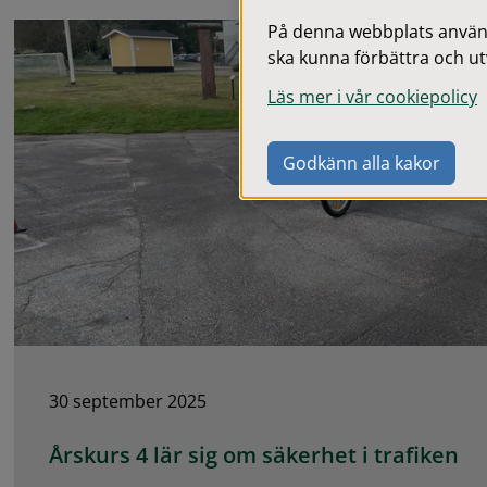
På denna webbplats används
ska kunna förbättra och ut
Läs mer i vår cookiepolicy
Godkänn alla kakor
30 september 2025
Årskurs 4 lär sig om säkerhet i trafiken