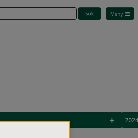
Meny
202