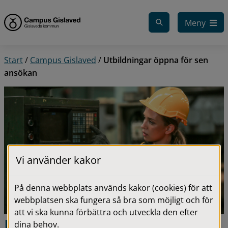
Gå till innehåll
Meny
Start
/
Campus Gislaved
/
Utbildningar öppna för sen
ansökan
Vi använder kakor
På denna webbplats används kakor (cookies) för att
webbplatsen ska fungera så bra som möjligt och för
att vi ska kunna förbättra och utveckla den efter
Utbildningar öppna för sen 
dina behov.