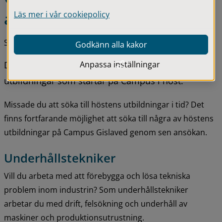
ansökan
Läs mer i vår cookiepolicy
Senast uppdaterad 03 juni 2026
Godkänn alla kakor
Anpassa inställningar
Du har fortfarande chansen att söka några av de 
utbildningar som startar på Campus i höst.
Missade du att söka till höstens utbildningar i tid? Det 
finns fortfarande möjlighet att söka till några av höstens 
utbildningar på Campus Gislaved genom sen ansökan.
Underhållstekniker
Vill du arbeta med att förebygga och lösa tekniska 
problem inom industrin? Som underhållstekniker 
arbetar du med drift, felsökning och underhåll av 
maskiner och produktionsutrustning.