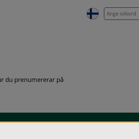
S
ö
k
ur du prenumererar på 
Om kakor (Cookies)