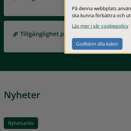
På denna webbplats används
ska kunna förbättra och ut
Läs mer i vår cookiepolicy
Tillgänglighet på gislaved.se
Godkänn alla kakor
Nyheter
Nyhetsarkiv