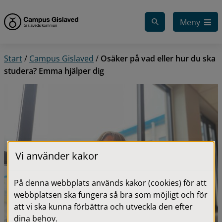
Gå till innehåll
Meny
Start
/
Campus Gislaved
/
Osäker på vad eller hur du ska
studera? Emma hjälper dig
Vi använder kakor
På denna webbplats används kakor (cookies) för att
webbplatsen ska fungera så bra som möjligt och för
att vi ska kunna förbättra och utveckla den efter
dina behov.