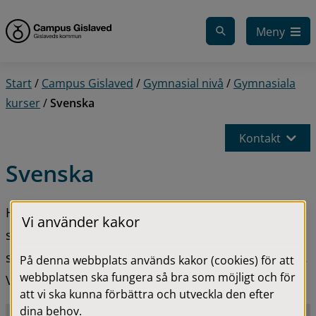
Gå till innehåll
Meny
Start
/
Campus Gislaved
/
Gymnasial nivå
/
Gymnasiala
kurser
/
Svenska
Kontakt
Svenska
Hos oss kan du läsa gymnasiala kurser i svenska 
Vi använder kakor
som kan behövas för att komplettera tidigare 
studier eller uppnå behörighet till fortsatta studier. 
På denna webbplats används kakor (cookies) för att
webbplatsen ska fungera så bra som möjligt och för
Vi erbjuder svenska nivå 1, 2 och 3.
att vi ska kunna förbättra och utveckla den efter
dina behov.