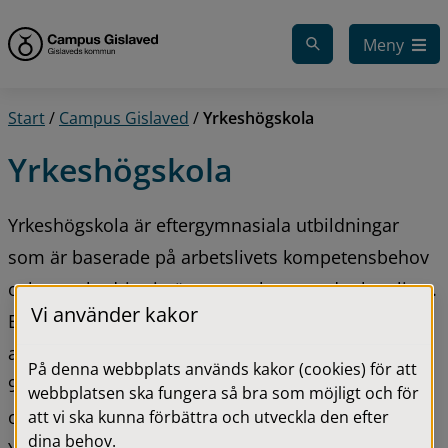
Gå till innehåll
Meny
Start
/
Campus Gislaved
/
Yrkeshögskola
Yrkeshögskola
Yrkeshögskola är eftergymnasiala utbildningar 
som är baserade på arbetslivets kompetensbehov 
och som bedrivs i nära samarbete med arbetslivet. 
Vi använder kakor
En stor del av utbildningen sker som lärande i 
arbete (LIA). 
På denna webbplats används kakor (cookies) för att
9 av 10 studerande som har läst en YH-utbildning 
webbplatsen ska fungera så bra som möjligt och för
och tagit examen får jobb. 
att vi ska kunna förbättra och utveckla den efter
dina behov.