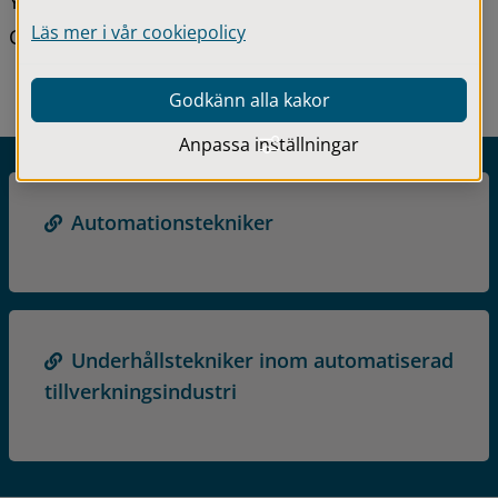
Yrkeshögskoleutbildningar är kostnadsfria och 
Läs mer i vår cookiepolicy
CSN-berättigade.
Godkänn alla kakor
Anpassa inställningar
Automationstekniker
Underhållstekniker inom automatiserad
tillverkningsindustri