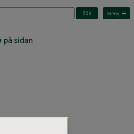
Meny
a på sidan