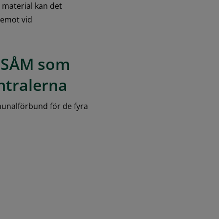
 material kan det 
emot vid 
 SÅM som 
ntralerna
nalförbund för de fyra 