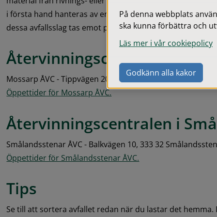
material från rivnings- eller ombyggnadsarbeten, bildelar
På denna webbplats används
i första hand hanteras av entreprenörer eller privata avfalls
ska kunna förbättra och ut
dessa avfallsslag tas emot på återvinningscentralerna mot
Läs mer i vår cookiepolicy
Återvinningscentralen i Gis
Godkänn alla kakor
Mossarp ÅVC - Tippvägen 20, 332 36 Gislaved. 
Öppettider för Mossarp ÅVC.
Återvinningscentralen i Sm
Smålandsstenar ÅVC - Balkvägen 10, 333 32 Smålandssten
Öppettider för Smålandsstenar ÅVC.
Tips
Se till att sortera avfallet redan när du lastar det hemma. 