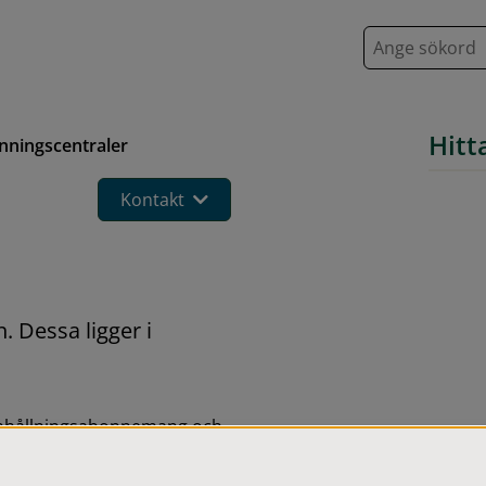
S
ö
k
Hitt
nningscentraler
Kontakt
 Dessa ligger i 
 renhållningsabonnemang och 
lsavfall, till exempel 