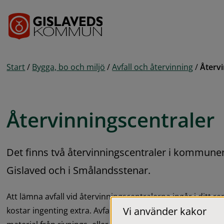
Gå till innehåll
Start
/
Bygga, bo och miljö
/
Avfall och återvinning
/
Återvi
Återvinningscentraler
Det finns två återvinningscentraler i kommunen.
Gislaved och i Smålandsstenar.
Att lämna avfall vid återvinningscentralerna ingår i ditt
Vi använder kakor
kostar ingenting extra. Avfall som inte betraktas som hushål