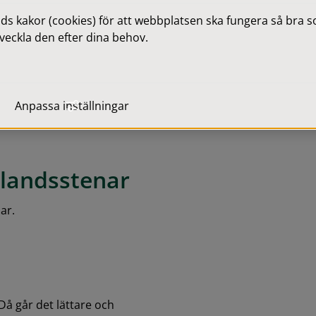
 och motorgräsklippare, ska 
 kakor (cookies) för att webbplatsen ska fungera så bra som
bolag. I vissa fall kan 
veckla den efter dina behov.
 en avgift.
laved
Anpassa inställningar
ålandsstenar
ar. 
Då går det lättare och 