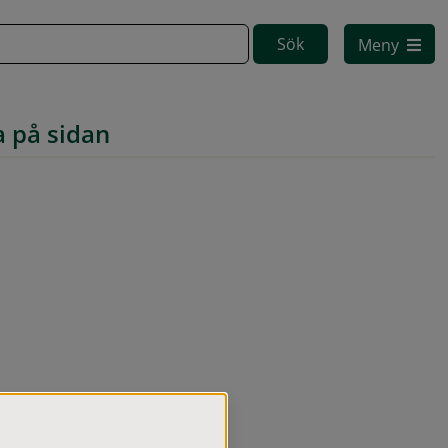
Meny
a på sidan