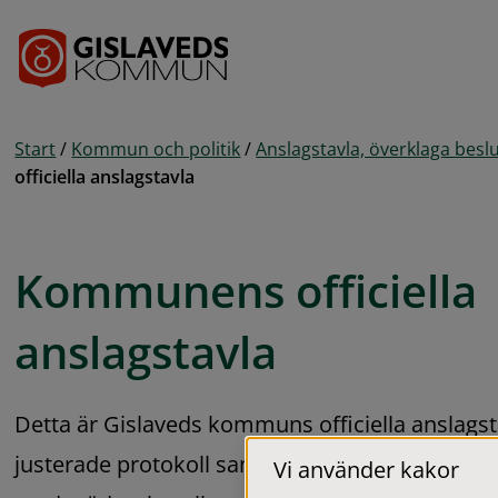
Gå till innehåll
Start
/
Kommun och politik
/
Anslagstavla, överklaga beslu
officiella anslagstavla
Kommunens officiella 
anslagstavla
Detta är Gislaveds kommuns officiella anslagsta
justerade protokoll samt kungörelser och anna
Vi använder kakor