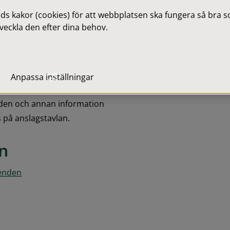
ddela på anslagstavlan.
 kakor (cookies) för att webbplatsen ska fungera så bra som
veckla den efter dina behov.
otokollet. Tidpunkten då 
änge ett beslut kan 
Anpassa inställningar
bbplatsen.
nden och annan information 
 på anslagstavlan.
n
renden