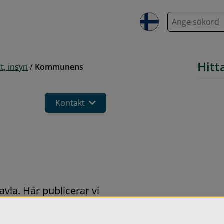
S
ö
k
Hitt
t, insyn
/
Kommunens
Kontakt
vla. Här publicerar vi 
n information som vi 