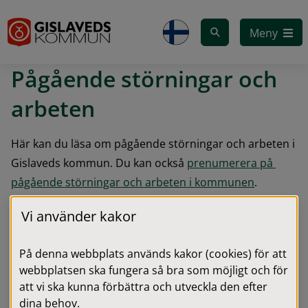
Gå till innehåll
Meny
Pågående störningar och 
arbeten
Här kan du läsa om pågående störningar och arbeten i 
Gislaveds kommun. Du kan också 
prenumerera på 
pågående störningar och arbeten i kommunen
.
Du kan också 
få sms om vattenläckor och andra 
Vi använder kakor
störningar
.
På denna webbplats används kakor (cookies) för att
Driftstörningar i vatten och avlopp
webbplatsen ska fungera så bra som möjligt och för
att vi ska kunna förbättra och utveckla den efter
Använd vår karttjänst för att se aktuella driftstörningar 
dina behov.