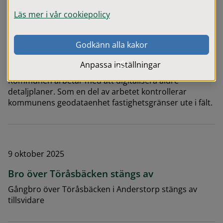
i vatten och avlopp
Läs mer i vår cookiepolicy
Aktuell serviceinformation
Godkänn alla kakor
26 maj 2026
Kontroll av fastighetsgränser i kommunen
Anpassa inställningar
Kommunen arbetar med att digitalisera äldre
detaljplaner. Som en del av arbetet kontrollerar
kommunens geodataenhet fastighetsgränser ute i fält.
9 oktober 2025
Bro över Töråsbäcken stängs av
Gångbro över Töråsbäcken i Anderstorp stängs av
tillsvidare