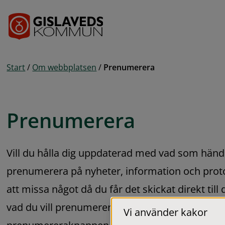
Gå till innehåll
Start
/
Om webbplatsen
/
Prenumerera
Prenumerera
Vill du hålla dig uppdaterad med vad som hän
prenumerera på nyheter, information och protoko
att missa något då du får det skickat direkt till 
vad du vill prenumerera på, skriver in din e-pos
Vi använder kakor