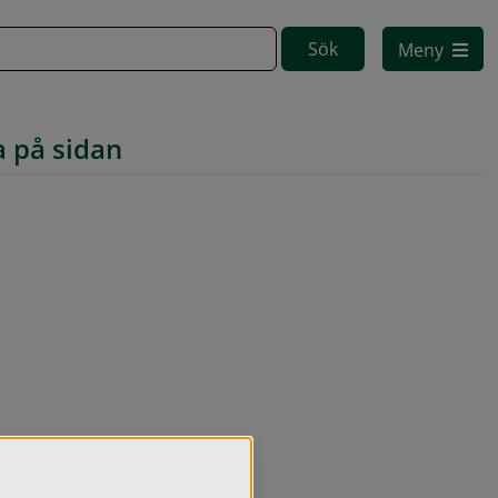
Meny
a på sidan