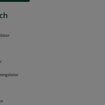
ch 
listor
r
ingslistor
or