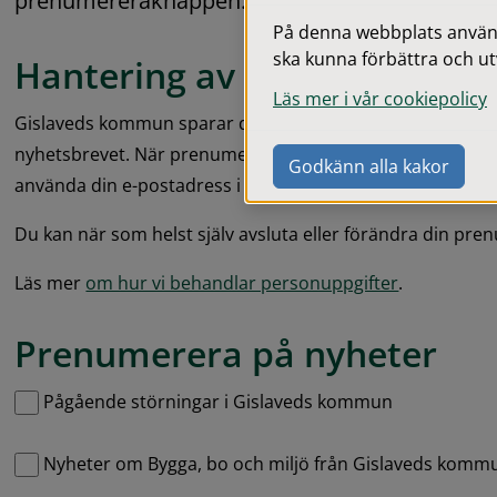
prenumereraknappen.
På denna webbplats används
ska kunna förbättra och ut
Hantering av din e-postadre
Läs mer i vår cookiepolicy
Gislaveds kommun sparar din e-postadress under tiden 
nyhetsbrevet. När prenumerationen avslutas tas den bort.
Godkänn alla kakor
använda din e-postadress i något annat syfte än för att 
Du kan när som helst själv avsluta eller förändra din pre
Läs mer 
om hur vi behandlar personuppgifter
.
Prenumerera på nyheter
Hantera prenumerationer
Pågående störningar i Gislaveds kommun
Nyheter om Bygga, bo och miljö från Gislaveds komm