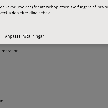
 kakor (cookies) för att webbplatsen ska fungera så bra som
veckla den efter dina behov.
ss
som du prenumererar på 
 Vi kommer inte att 
Anpassa inställningar
hantera din prenumeration.
numeration.
un