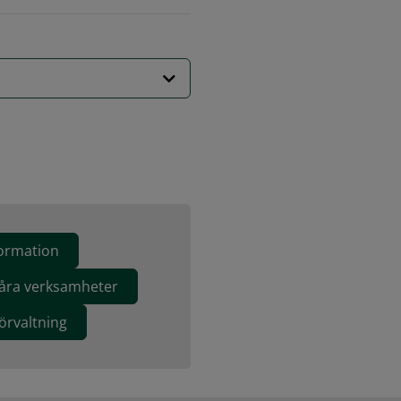
ormation
 våra verksamheter
rvaltning