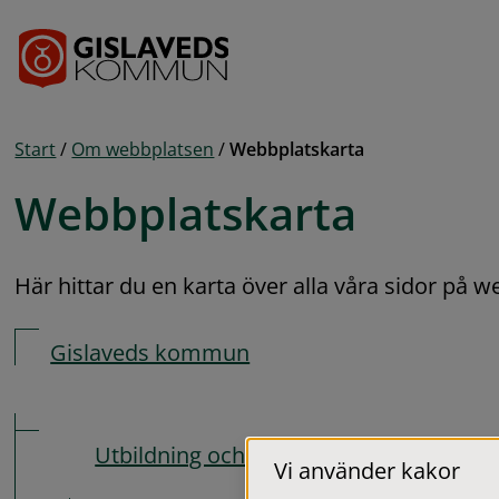
Gå till innehåll
Start
/
Om webbplatsen
/
Webbplatskarta
Webbplatskarta
Här hittar du en karta över alla våra sidor på 
Gislaveds kommun
Utbildning och barnomsorg
Vi använder kakor