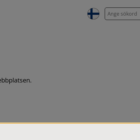
S
ö
k
webbplatsen.