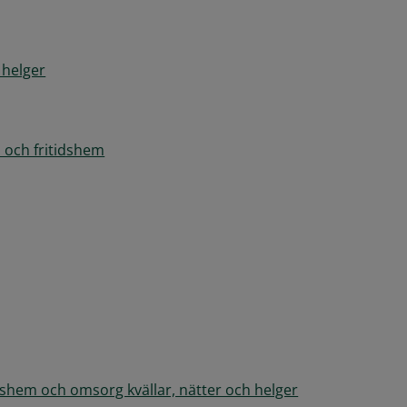
 helger
a och fritidshem
tidshem och omsorg kvällar, nätter och helger