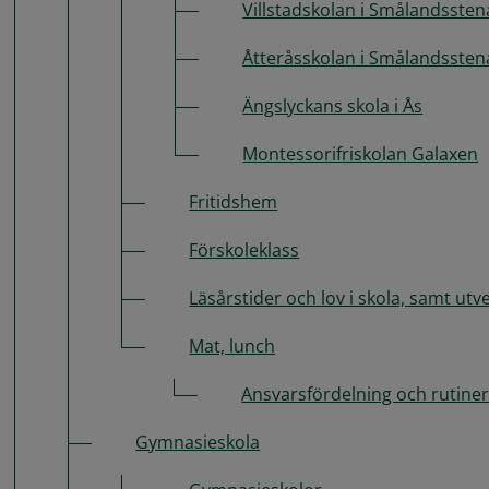
Villstadskolan i Smålandssten
Åtteråsskolan i Smålandssten
Ängslyckans skola i Ås
Montessorifriskolan Galaxen
Fritidshem
Förskoleklass
Läsårstider och lov i skola, samt utv
Mat, lunch
Ansvarsfördelning och rutiner 
Gymnasieskola