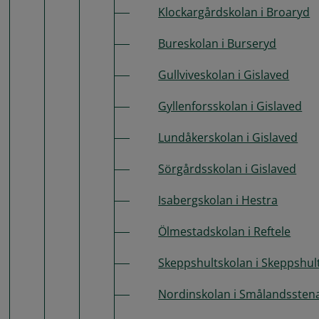
Klockargårdskolan i Broaryd
Bureskolan i Burseryd
Gullviveskolan i Gislaved
Gyllenforsskolan i Gislaved
Lundåkerskolan i Gislaved
Sörgårdsskolan i Gislaved
Isabergskolan i Hestra
Ölmestadskolan i Reftele
Skeppshultskolan i Skeppshul
Nordinskolan i Smålandssten