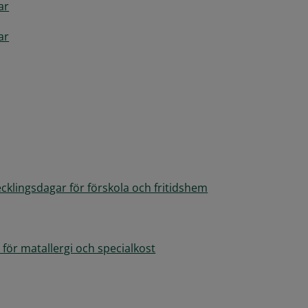
ar
ar
ecklingsdagar för förskola och fritidshem
för matallergi och specialkost