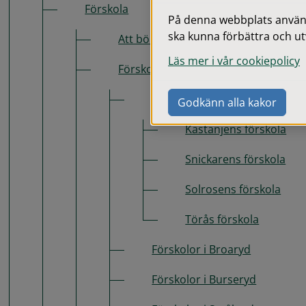
Förskola
På denna webbplats används
ska kunna förbättra och ut
Att börja förskolan
Läs mer i vår cookiepolicy
Förskolor i kommunen
Förskolor i Anderstorp
Godkänn alla kakor
Kastanjens förskola
Snickarens förskola
Solrosens förskola
Törås förskola
Förskolor i Broaryd
Förskolor i Burseryd