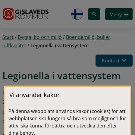
Gå till innehåll
Meny
Start
/
Bygga, bo och miljö
/
Boendemiljö, buller,
luftkvalitet
/
Legionella i vattensystem
Kontakt
Legionella i vattensystem
Legionella är en bakterie som kan finnas i vatten. 
Vi använder kakor
Om bakterien börjar växa kan den orsaka 
På denna webbplats används kakor (cookies) för att
sjukdomar, till exempel legionärssjuka och 
webbplatsen ska fungera så bra som möjligt och för
pontiacfeber.
att vi ska kunna förbättra och utveckla den efter
dina behov.