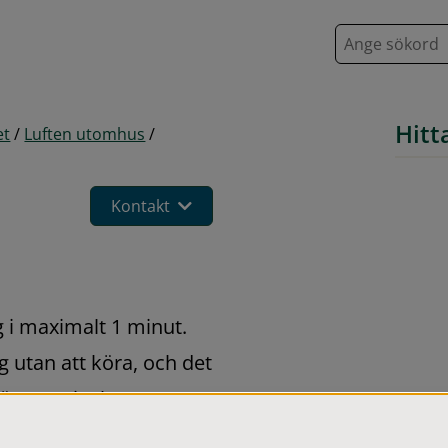
S
ö
k
Hitt
et
/
Luften utomhus
/
Kontakt
i maximalt 1 minut. 
utan att köra, och det 
ör att minska 