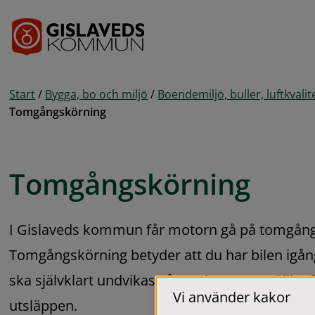
Gå till innehåll
Start
/
Bygga, bo och miljö
/
Boendemiljö, buller, luftkvalit
Tomgångskörning
Tomgångskörning
I Gislaveds kommun får motorn gå på tomgång 
Tomgångskörning betyder att du har bilen igång 
ska självklart undvikas så mycket som möjligt f
Vi använder kakor
utsläppen.