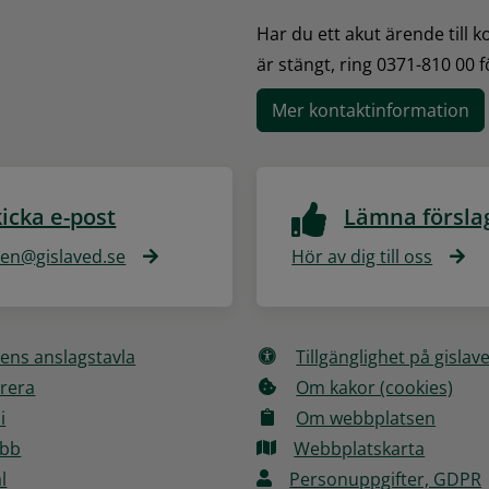
Har du ett akut ärende till 
är stängt, ring 0371-810 00 
Mer kontaktinformation
icka e-post
Lämna försla
n@gislaved.se
Hör av dig till oss
ns anslagstavla
Tillgänglighet på gislav
rera
Om kakor (cookies)
i
Om webbplatsen
obb
Webbplatskarta
l
Personuppgifter, GDPR