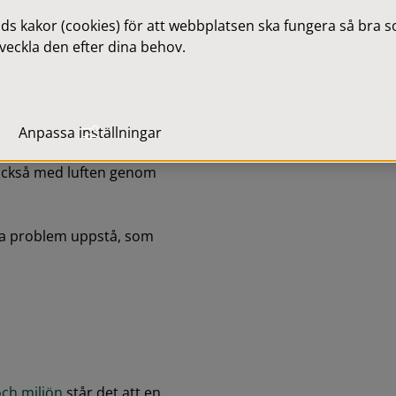
 kakor (cookies) för att webbplatsen ska fungera så bra som
då blir större. Utsläppen 
veckla den efter dina behov.
farliga ämnen och utsläppen 
 partiklar som är farliga 
Anpassa inställningar
esvär med luftvägarna och 
 också med luften genom 
a problem uppstå, som 
och miljön
 står det att en 