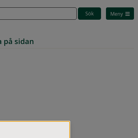
Meny
a på sidan