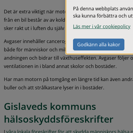
På denna webbplats används
Det är extra viktigt när motorn är kall eftersom utsläppen 
ska kunna förbättra och ut
från en bil består av av koldioxid, kolmonoxid och andra 
Läs mer i vår cookiepolicy
sker rakt ut i luften du själv andas.
Avgaser innehåller cancerogena ämnen och andra gaser och
Godkänn alla kakor
både för människor och miljön. De orsakar bland annat b
andningen och bidrar till växthuseffekten. Avgaser följer
ventilationen in i bland annat skolor och bostäder.
Har man motorn på tomgång en längre tid kan även andr
buller och att strålkastare lyser in i bostäder.
Gislaveds kommuns 
hälsoskyddsföreskrifter
I 
våra lokala föreskrifter för att skydda människors hälsa 