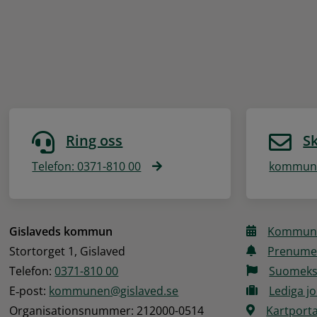
Ring oss
Sk
Telefon: 0371-810 00
kommune
Gislaveds kommun
Kommune
Stortorget 1, Gislaved
Prenume
Telefon: 
0371-810 00
Suomeks
E‑post: 
kommunen@gislaved.se
Lediga j
Organisationsnummer: 212000-0514
Kartporta