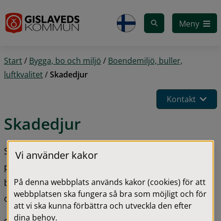
Gå till innehåll
Meny
Start
/
Bygga, bo och miljö
/
Boendemiljö, buller,
luftkvalitet
/
Skadedjur
Kontakt
Skadedjur
Skadedjur i eller kring din bostad kan skapa 
Vi använder kakor
problem. Du kan minska problemen själv i din 
På denna webbplats används kakor (cookies) för att
bostad, om du hyr din bostad har hyresvärden 
webbplatsen ska fungera så bra som möjligt och för
också ett ansvar.
att vi ska kunna förbättra och utveckla den efter
dina behov.