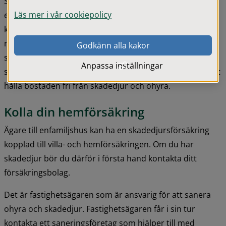
Skadedjur och ohyra kan skapa problem i din bostad, en 
Läs mer i vår cookiepolicy
enkel metod att bli av med problemen är städning. Du 
kan själv också minska problemet genom att inte sprida 
mat eller ställa sopor så att det blir tillgängligt för 
Godkänn alla kakor
skadedjur. Ibland kan djur och insekter även sprida 
Anpassa inställningar
smitta. Om du äger ett enfamiljshus är det ditt ansvar att 
hålla bostaden fri från skadedjur och ohyra.
Kolla din hemförsäkring
Ägare till enfamiljshus kan ha en skadedjursförsäkring 
kopplad till villa- och hemförsäkringen. Om du har 
skadedjur bör du därför i första hand kontakta ditt 
försäkringsbolag.
Det är fastighetsägaren som är ansvarig för att sanera 
ohyra och skadedjur. Fastighetsägaren får i sin tur 
kontakta ett saneringsföretag som hjälper till med 