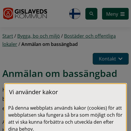
Gå till innehåll
Meny
Start
/
Bygga, bo och miljö
/
Bostäder och offentliga
lokaler
/
Anmälan om bassängbad
Kontakt
Anmälan om bassängbad 
Här hittar du som driver eller vill driva ett 
Vi använder kakor
bassängbad information om anmälan, tillsyn och 
På denna webbplats används kakor (cookies) för att
egenkontroll.
webbplatsen ska fungera så bra som möjligt och för
att vi ska kunna förbättra och utveckla den efter
Anmälningsplikt gäller för verksamheter med 
dina behov.
bassängbad som är öppna för allmänheten eller 