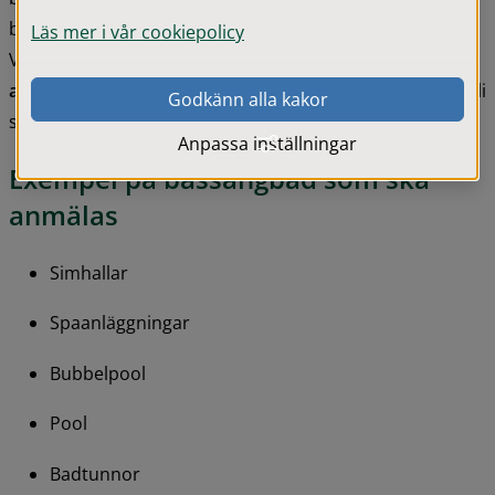
bassänger som används av många människor. 
Läs mer i vår cookiepolicy
Verksamheten får 
startas tidigast sex veckor efter att 
anmälan
har lämnats in.
 Vid utebliven anmälan kan du bli 
Godkänn alla kakor
skyldig att betala en miljösanktionsavgift.
Anpassa inställningar
Exempel på bassängbad som ska 
anmälas
Simhallar
Spaanläggningar
Bubbelpool
Pool
Badtunnor