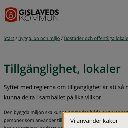
Gå till innehåll
Start
/
Bygga, bo och miljö
/
Bostäder och offentliga lokal
Tillgänglighet, lokaler
Syftet med reglerna om tillgänglighet är att så
kunna delta i samhället på lika villkor.
Den byggda miljön ska kunna användas både av personer s
Vi använder kakor
personer som använder till exempel rullstol, rollator elle