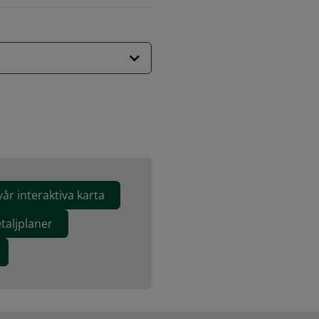
vår interaktiva karta
taljplaner