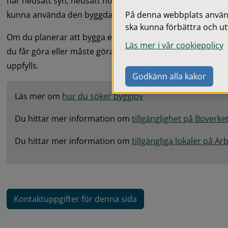
har nedsatt syn, nedsatt hörsel eller nedsättning av andr
På denna webbplats används
kunna använda den byggda miljön.
ska kunna förbättra och ut
Om du planerar att bygga eller ändra något är det komm
Läs mer i vår cookiepolicy
du får göra eller måste göra. Det är byggherren som ansva
uppfylls.
Godkänn alla kakor
Läs mer om 
hur du söker bygglov
Du hittar mer information om 
tillgänglighet på Boverk
Du hittar mer information om 
tillgängliga lokaler på A
Kontaktuppgifter för denna sida