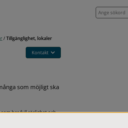
S
ö
k
er
/
Tillgänglighet, lokaler
Kontakt
 många som möjligt ska 
om har full rörlighet och 
r käpp. Även personer som 