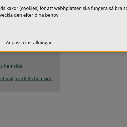
a orienteringsförmågor ska 
 kakor (cookies) för att webbplatsen ska fungera så bra som
veckla den efter dina behov.
unen som kan berätta vad 
rar för att reglerna 
Anpassa inställningar
ets hemsida
rbetsmiljöverkets hemsida