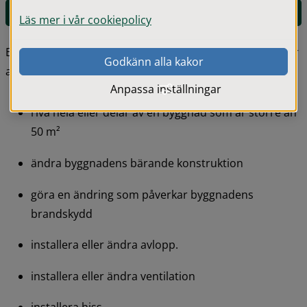
E-tjänst för ej lovpliktig åtgärd
Läs mer i vår cookiepolicy
En anmälan om ej lovpliktig åtgärd gäller om du planerar 
Godkänn alla kakor
att:
Anpassa inställningar
riva hela eller delar av en byggnad som är större än 
50 m²
ändra byggnadens bärande konstruktion
göra en ändring som påverkar byggnadens 
brandskydd
installera eller ändra avlopp.
installera eller ändra ventilation