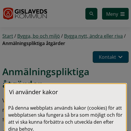
Gå till innehåll
Meny
Start
/
Bygga, bo och miljö
/
Bygga nytt, ändra eller riva
/
Anmälningspliktiga åtgärder
Kontakt
Anmälningspliktiga 
åtgärder
Vi använder kakor
Vissa byggåtgärder kräver inte bygglov, men du 
På denna webbplats används kakor (cookies) för att
måste ändå göra en anmälan och få ett 
webbplatsen ska fungera så bra som möjligt och för
startbesked från kommunen innan du börjar.
att vi ska kunna förbättra och utveckla den efter
dina behov.