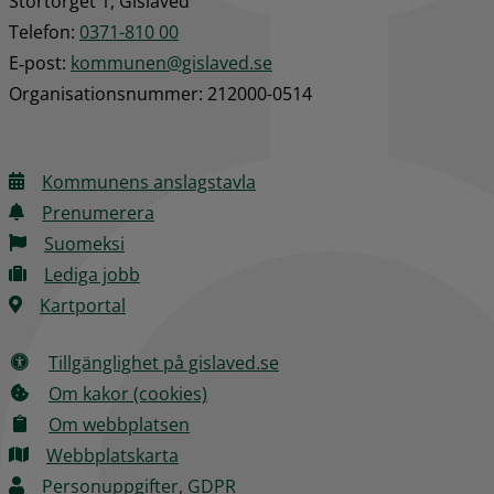
Stortorget 1, Gislaved
Telefon: 
0371-810 00
E‑post: 
kommunen@gislaved.se
Organisationsnummer: 212000-0514
Kommunens anslagstavla
Prenumerera
Suomeksi
Lediga jobb
Kartportal
Tillgänglighet på gislaved.se
Om kakor (cookies)
Om webbplatsen
Webbplatskarta
Personuppgifter, GDPR