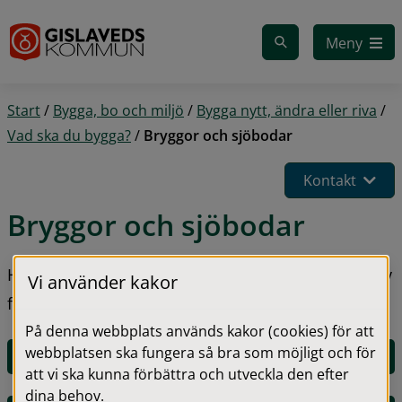
Gå till innehåll
Meny
Start
/
Bygga, bo och miljö
/
Bygga nytt, ändra eller riva
/
Vad ska du bygga?
/
Bryggor och sjöbodar
Kontakt
Bryggor och sjöbodar
Här hittar du information om när det krävs bygglov 
Vi använder kakor
för bryggor och sjöbodar.
På denna webbplats används kakor (cookies) för att
webbplatsen ska fungera så bra som möjligt och för
E-tjänst för bygglov
att vi ska kunna förbättra och utveckla den efter
dina behov.