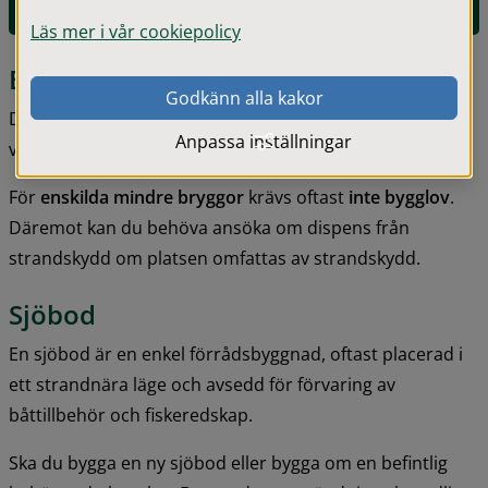
E-tjänst för strandskyddsdispens
Läs mer i vår cookiepolicy
Bryggor
Godkänn alla kakor
Du behöver 
bygglov
 för att anordna, flytta eller 
Anpassa inställningar
väsentligt ändra småbåtshamnar.
För 
enskilda mindre bryggor
 krävs oftast 
inte bygglov
. 
Däremot kan du behöva ansöka om dispens från 
strandskydd om platsen omfattas av strandskydd.
Sjöbod
En sjöbod är en enkel förrådsbyggnad, oftast placerad i 
ett strandnära läge och avsedd för förvaring av 
båttillbehör och fiskeredskap.
Ska du bygga en ny sjöbod eller bygga om en befintlig 