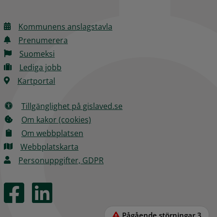
Kommunens anslagstavla
Prenumerera
Suomeksi
Lediga jobb
Kartportal
Tillgänglighet på gislaved.se
Om kakor (cookies)
Om webbplatsen
Webbplatskarta
Personuppgifter, GDPR
Pågående störningar
3