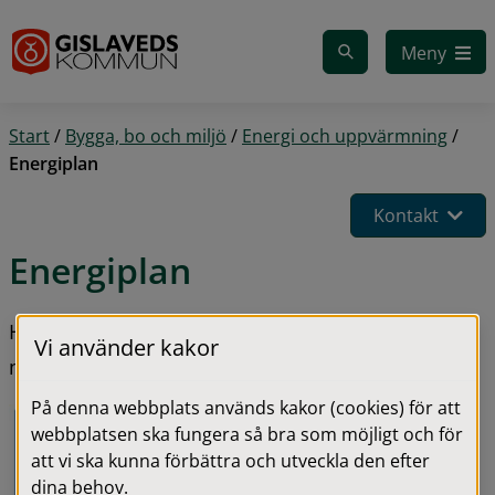
Gå till innehåll
Meny
Start
/
Bygga, bo och miljö
/
Energi och uppvärmning
/
Energiplan
Kontakt
Energiplan
Här kan du läsa om Gislaveds kommuns arbete 
Vi använder kakor
med energiplanering.
På denna webbplats används kakor (cookies) för att
webbplatsen ska fungera så bra som möjligt och för
att vi ska kunna förbättra och utveckla den efter
dina behov.