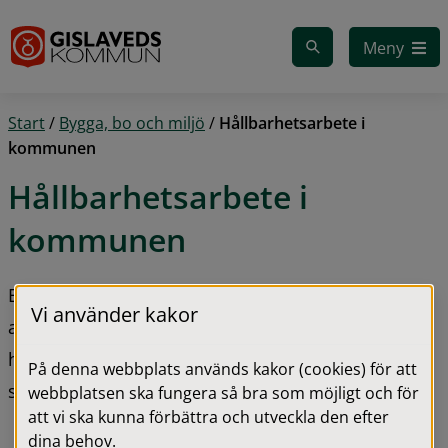
Gå till innehåll
Meny
Start
/
Bygga, bo och miljö
/
Hållbarhetsarbete i
kommunen
Hållbarhetsarbete i 
kommunen
En hållbar utveckling är allas ansvar. I kommunen 
Vi använder kakor
arbetar vi med Agenda 2030 och strategiska 
hållbarhetsfrågor inom flera områden och på olika 
På denna webbplats används kakor (cookies) för att
sätt.
webbplatsen ska fungera så bra som möjligt och för
att vi ska kunna förbättra och utveckla den efter
dina behov.