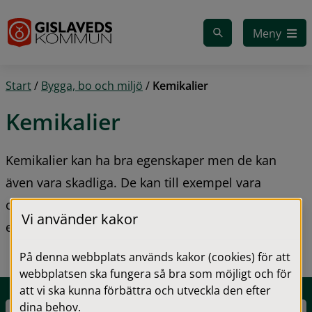
Gå till innehåll
Meny
Start
/
Bygga, bo och miljö
/
Kemikalier
Kemikalier
Kemikalier kan ha bra egenskaper men de kan 
även vara skadliga. De kan till exempel vara 
cancer- eller allergiframkallande, hormonstörande 
Vi använder kakor
eller vara skadliga för miljön.
På denna webbplats används kakor (cookies) för att
webbplatsen ska fungera så bra som möjligt och för
att vi ska kunna förbättra och utveckla den efter
dina behov.