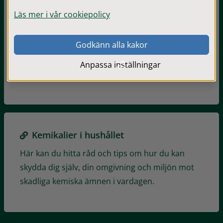
Biltvätt
Läs mer i vår cookiepolicy
Tvätta inte bilen på gatan, gården eller p-
Godkänn alla kakor
platsen. Risken är stor att det smutsiga
tvättvattnet rinner ut i vattendrag och sjöar via
Anpassa inställningar
dagvattenbrunnarna.
Kemikalier i hushållet
Här kan du hitta råd och tips om hur du kan
skydda dig själv, din omgivning och miljön mot
skadliga kemiska ämnen i vardagen.