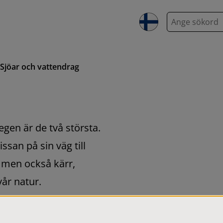
S
ö
k
Sjöar och vattendrag
en är de två största. 
an på sin väg till 
men också kärr, 
vår natur.