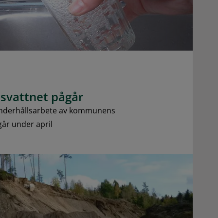
ksvattnet pågår
 underhållsarbete av kommunens
går under april