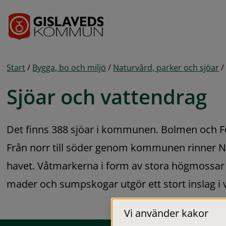
Gå till innehåll
Start
/
Bygga, bo och miljö
/
Naturvård, parker och sjöar
/
Sjöar och vattendrag
Det finns 388 sjöar i kommunen. Bolmen och Feg
Från norr till söder genom kommunen rinner Niss
havet. Våtmarkerna i form av stora högmossar 
mader och sumpskogar utgör ett stort inslag i 
Vi använder kakor