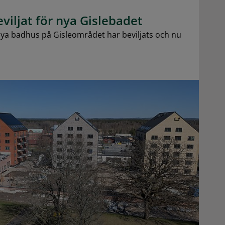
viljat för nya Gislebadet
a badhus på Gisleområdet har beviljats och nu