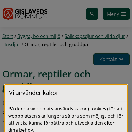
Gå till innehåll
Meny
Start
/
Bygga, bo och miljö
/
Sällskapsdjur och vilda djur
/
Husdjur
/
Ormar, reptiler och groddjur
Kontakt
Ormar, reptiler och 
groddjur
Vi använder kakor
Du behöver inte söka tillstånd enligt varken 
På denna webbplats används kakor (cookies) för att
Gislaveds eller Tranemos kommun 
webbplatsen ska fungera så bra som möjligt och för
hälsoskyddsföreskrifter för att ha orm eller andra 
att vi ska kunna förbättra och utveckla den efter
dina behov.
reptiler. Du kan dock behöva tillstånd från 