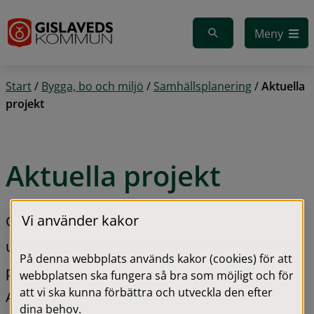
Gå till innehåll
S
ö
Meny
k
.
S
ö
Start
/
Bygga, bo och miljö
/
Samhällsplanering
/
Aktuella
k
projekt
f
ö
r
s
Aktuella projekt
l
a
g
Vi använder kakor
Gislaveds kommun är under ständig 
e
n
utveckling. Här kan du ta del av det som 
p
På denna webbplats används kakor (cookies) för att
r
planeras och byggs runt om i kommunen. 
webbplatsen ska fungera så bra som möjligt och för
e
att vi ska kunna förbättra och utveckla den efter
Använd de olika sökfunktionerna för att hitta 
s
dina behov.