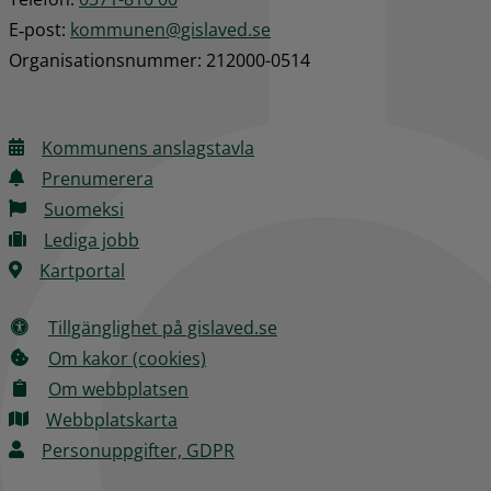
E‑post: 
kommunen@gislaved.se
Organisationsnummer: 212000-0514
Kommunens anslagstavla
Prenumerera
Suomeksi
Lediga jobb
Kartportal
Tillgänglighet på gislaved.se
Om kakor (cookies)
Om webbplatsen
Webbplatskarta
Personuppgifter, GDPR