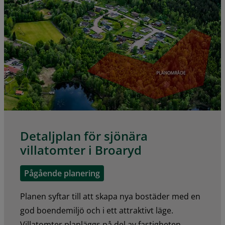
Detaljplan för sjönära
villatomter i Broaryd
Pågående planering
Planen syftar till att skapa nya bostäder med en
god boendemiljö och i ett attraktivt läge.
Villatomter planläggs på del av fastigheten