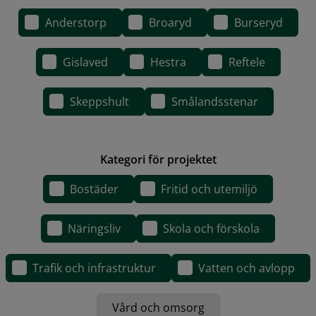
Anderstorp
Broaryd
Burseryd
Gislaved
Hestra
Reftele
Skeppshult
Smålandsstenar
Kategori för projektet
Bostäder
Fritid och utemiljö
Näringsliv
Skola och förskola
Trafik och infrastruktur
Vatten och avlopp
Vård och omsorg