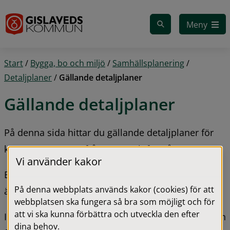
Gå till innehåll
Meny
Start
/
Bygga, bo och miljö
/
Samhällsplanering
/
Detaljplaner
/
Gällande detaljplaner
Gällande detaljplaner
På denna sida hittar du gällande detaljplaner för 
kommunens orter från 2020 och framåt.
Vi använder kakor
En detaljplan gäller tills den antingen upphävs, 
På denna webbplats används kakor (cookies) för att
ändras eller ersätts av en ny detaljplan.
webbplatsen ska fungera så bra som möjligt och för
att vi ska kunna förbättra och utveckla den efter
I vår karttjänst kan du se vad som gäller för just din 
dina behov.