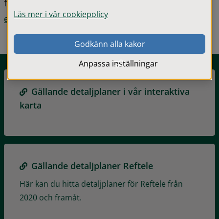
fastighet. Du kan också Kontakta oss eller 
beställa 
Läs mer i vår cookiepolicy
en karta
 som visar förutsättningarna.
Godkänn alla kakor
Anpassa inställningar
Gällande detaljplaner i vår interaktiva
karta
Gällande detaljplaner Reftele
Här kan du hitta detaljplaner för Reftele från
2020 och framåt.