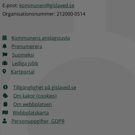
E‑post: 
kommunen@gislaved.se
Organisationsnummer: 212000-0514
Kommunens anslagstavla
Prenumerera
Suomeksi
Lediga jobb
Kartportal
Tillgänglighet på gislaved.se
Om kakor (cookies)
Om webbplatsen
Webbplatskarta
Personuppgifter, GDPR