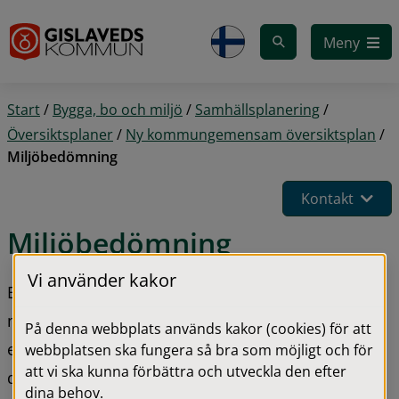
Gå till innehåll
Meny
Start
/
Bygga, bo och miljö
/
Samhällsplanering
/
Översiktsplaner
/
Ny kommungemensam översiktsplan
/
Miljöbedömning
Kontakt
Miljöbedömning
Vi använder kakor
En översiktsplan kan antas medföra betydande 
miljöpåverkan och ska därför miljöbedömas i 
På denna webbplats används kakor (cookies) för att
enlighet med 6 kap. miljöbalken (1998:808). För 
webbplatsen ska fungera så bra som möjligt och för
att vi ska kunna förbättra och utveckla den efter
den nya kommungemensamma översiktsplanen 
dina behov.