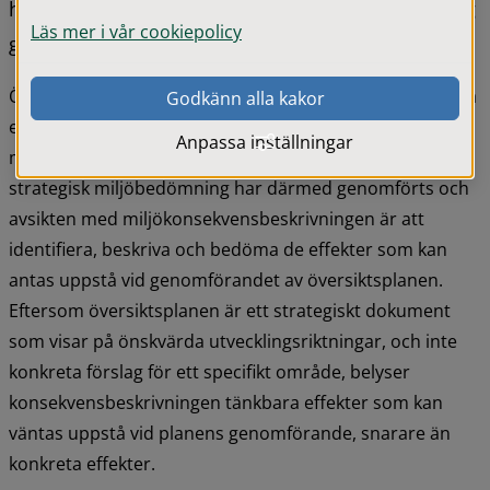
har en strategisk miljö- och hållbarhetsbedömning 
Läs mer i vår cookiepolicy
genomförts.
Översiktsplanen är en sådan plan som bedöms generera 
Godkänn alla kakor
en betydande miljöpåverkan, vilket medför att en 
Anpassa inställningar
miljökonsekvensbeskrivning skall upprättas. En 
strategisk miljöbedömning har därmed genomförts och 
avsikten med miljökonsekvensbeskrivningen är att 
identifiera, beskriva och bedöma de effekter som kan 
antas uppstå vid genomförandet av översiktsplanen. 
Eftersom översiktsplanen är ett strategiskt dokument 
som visar på önskvärda utvecklingsriktningar, och inte 
konkreta förslag för ett specifikt område, belyser 
konsekvensbeskrivningen tänkbara effekter som kan 
väntas uppstå vid planens genomförande, snarare än 
konkreta effekter.