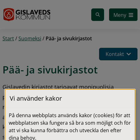
Gå till innehåll
Meny
Start
/
Suomeksi
/
Pää- ja sivukirjastot
Kontakt
Pää- ja sivukirjastot
Gislavedin kirjastot tarjoavat monipuolisia 
palvelumuotoja. Kirjastolla järjestetään 
Vi använder kakor
ruotsinsuomalaisia tapahtumia lapsille ja 
På denna webbplats används kakor (cookies) för att
aikuisille, esimerkiksi kaksikielinen teatteri tai 
webbplatsen ska fungera så bra som möjligt och för
kirjailijavierailut. Lisäksi meillä on parikymmentä 
att vi ska kunna förbättra och utveckla den efter
sanomalehteä ja lähes 200 aikakauslehteä. 
dina behov.