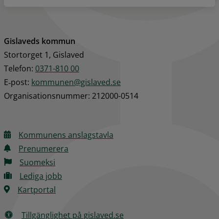
Gislaveds kommun
Stortorget 1, Gislaved
Telefon: 
0371-810 00
E‑post: 
kommunen@gislaved.se
Organisationsnummer: 212000-0514
Kommunens anslagstavla
Prenumerera
Suomeksi
Lediga jobb
Kartportal
Tillgänglighet på gislaved.se