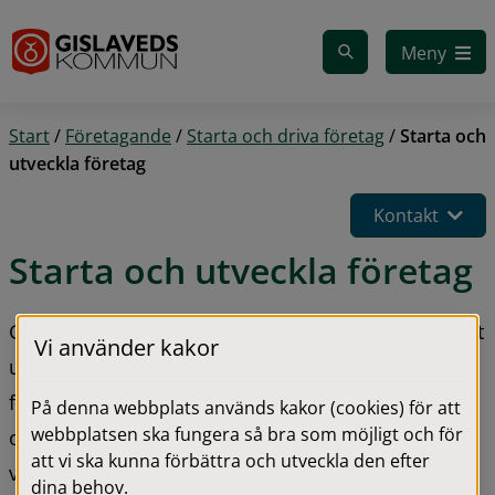
Gå till innehåll
Meny
Start
/
Företagande
/
Starta och driva företag
/
Starta och
utveckla företag
Kontakt
Starta och utveckla företag
Går du i starta-eget-tankar? Vill du ha hjälp med att 
Vi använder kakor
utveckla din idé? Eller är du ett nystartat eller litet 
företag i ett utvecklingsskede? Det finns flera olika 
På denna webbplats används kakor (cookies) för att
webbplatsen ska fungera så bra som möjligt och för
organisationer som kan hjälpa dig att komma 
att vi ska kunna förbättra och utveckla den efter
vidare!
dina behov.