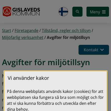
Gå till innehåll
Meny
Start
/
Företagande
/
Tillstånd, regler och tillsyn
/
Miljöfarlig verksamhet
/
Avgifter för miljötillsyn
Kontakt
Avgifter för miljötillsyn
Miljöenheten arbetar med tillsyn över 
Vi använder kakor
fastighetsägare, privatpersoner och verksamheter 
På denna webbplats används kakor (cookies) för att
för att se till att de följer bestämmelserna i 
webbplatsen ska fungera så bra som möjligt och för
miljöbalken, som finns till skydd för hälsa och 
att vi ska kunna förbättra och utveckla den efter
miljön. Vi tar ut avgifter för vårt arbete enligt en 
dina behov.