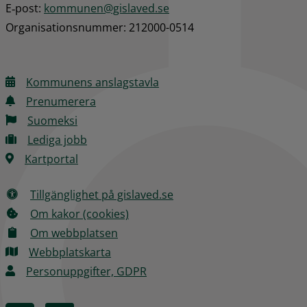
E‑post: 
kommunen@gislaved.se
Organisationsnummer: 212000-0514
Kommunens anslagstavla
Prenumerera
Suomeksi
Lediga jobb
Kartportal
Tillgänglighet på gislaved.se
Om kakor (cookies)
Om webbplatsen
Webbplatskarta
Personuppgifter, GDPR