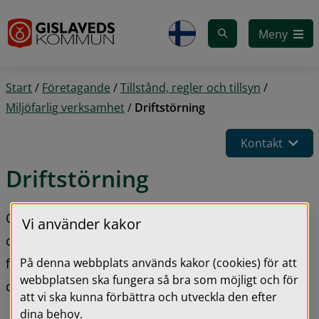
Gå till innehåll
Meny
Start
/
Företagande
/
Tillstånd, regler och tillsyn
/
Miljöfarlig verksamhet
/
Driftstörning
Kontakt
Driftstörning
Om det har skett en driftstörning, avvikelse eller 
Vi använder kakor
olycka på din verksamhet som kan innebära risk 
På denna webbplats används kakor (cookies) för att
för hälsa eller miljön, så ska du genast rapportera 
webbplatsen ska fungera så bra som möjligt och för
det till kommunen.
att vi ska kunna förbättra och utveckla den efter
dina behov.