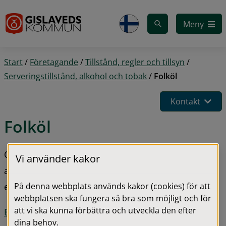
Gå till innehåll
Meny
Start
/
Företagande
/
Tillstånd, regler och tillsyn
/
Serveringstillstånd, alkohol och tobak
/
Folköl
Kontakt
Folköl
Om du vill sälja eller servera folköl så behöver du 
Vi använder kakor
anmäla det till oss och fylla i ett 
På denna webbplats används kakor (cookies) för att
egenkontrollprogram.
webbplatsen ska fungera så bra som möjligt och för
att vi ska kunna förbättra och utveckla den efter
pdf, 108.4 kB.
Blankett för anmälan folköl
dina behov.