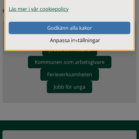
Läs mer i vår cookiepolicy
Hitta snabbt
Godkänn alla kakor
Lediga jobb i kommunen
Anpassa inställningar
Jobba som vikarie
Kommunen som arbetsgivare
Ferieverksamheten
Jobb för unga