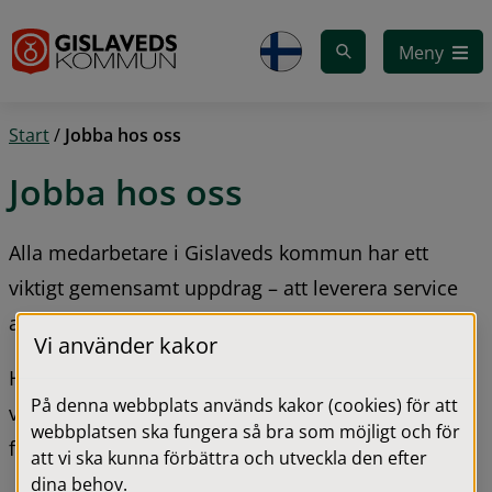
Gå till innehåll
Meny
Start
/
Jobba hos oss
Jobba hos oss
Alla medarbetare i Gislaveds kommun har ett 
viktigt gemensamt uppdrag – att leverera service 
av god kvalitet till de vi är till för.
Vi använder kakor
Här hittar du information om lediga jobb, våra 
På denna webbplats används kakor (cookies) för att
värderingar, praktik och arbetsträning samt 
webbplatsen ska fungera så bra som möjligt och för
feriepraktikmöjligheter för skolungdomar.
att vi ska kunna förbättra och utveckla den efter
dina behov.