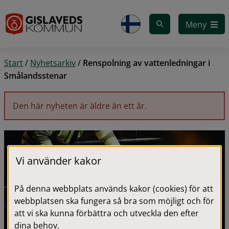
Gå till innehåll
Meny
Start
/
Nyhetsarkiv
/
Renspolning av vattenledningar i
Smålandsstenar
Den här nyheten är äldre än ett år.
Vi använder kakor
På denna webbplats används kakor (cookies) för att
webbplatsen ska fungera så bra som möjligt och för
att vi ska kunna förbättra och utveckla den efter
dina behov.