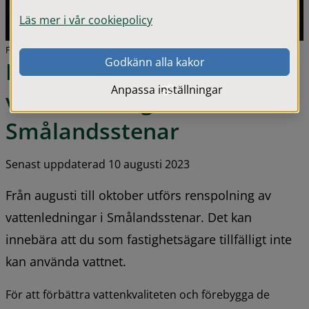
Läs mer i vår cookiepolicy
Foto: Svapipe AB
Godkänn alla kakor
Renspolning av 
Anpassa inställningar
vattenledningar i 
Smålandsstenar
Senast uppdaterad 10 augusti 2023
Från augusti till oktober utförs renspolning av 
vattenledningar i Smålandsstenar. Det kan 
innebära att du som fastighetsägare tillfälligt inte 
kan använda vattnet.
För att förbättra vattenkvaliteten och förebygga de 