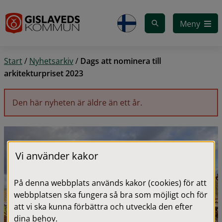
Gå till innehåll
Meny
Start
/
Nyhetsarkiv
/
Dags att nominera till
arkitekturpriset 2023
Den här nyheten är äldre än ett år.
Vi använder kakor
På denna webbplats används kakor (cookies) för att
webbplatsen ska fungera så bra som möjligt och för
att vi ska kunna förbättra och utveckla den efter
dina behov.