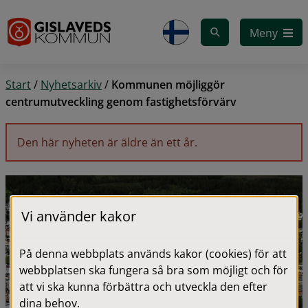
Gå till innehåll
Meny
Start
/
Nyhetsarkiv
/
Kommunen möjliggör
centrumutveckling genom fastighetsförvärv
Den här nyheten är äldre än ett år.
Vi använder kakor
På denna webbplats används kakor (cookies) för att
webbplatsen ska fungera så bra som möjligt och för
att vi ska kunna förbättra och utveckla den efter
dina behov.