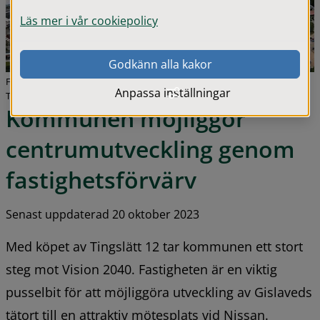
Läs mer i vår cookiepolicy
Godkänn alla kakor
Flygbild över Gislaveds centrum. Till höger i bild syns fastigheten
Anpassa inställningar
Tingslätt 12.
Kommunen möjliggör 
centrumutveckling genom 
fastighetsförvärv
Senast uppdaterad 20 oktober 2023
Med köpet av Tingslätt 12 tar kommunen ett stort 
steg mot Vision 2040. Fastigheten är en viktig 
pusselbit för att möjliggöra utveckling av Gislaveds 
tätort till en attraktiv mötesplats vid Nissan.