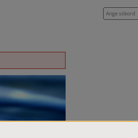
S
ö
k