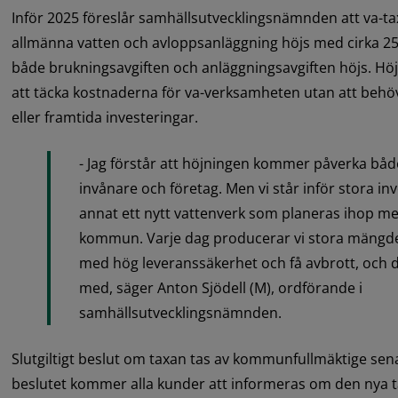
Inför 2025 föreslår samhällsutvecklingsnämnden att va-
allmänna vatten och avloppsanläggning höjs med cirka 25 
både brukningsavgiften och anläggningsavgiften höjs. Höj
att täcka kostnaderna för va-verksamheten utan att behöva
eller framtida investeringar.
­- Jag förstår att höjningen kommer påverka b
invånare och företag. Men vi står inför stora inv
annat ett nytt vattenverk som planeras ihop me
kommun. Varje dag producerar vi stora mängder
med hög leveranssäkerhet och få avbrott, och det 
med, säger Anton Sjödell (M), ordförande i 
samhällsutvecklingsnämnden.
Slutgiltigt beslut om taxan tas av kommunfullmäktige sen
beslutet kommer alla kunder att informeras om den nya tax