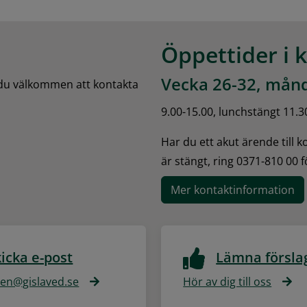
Öppettider i 
Vecka 26-32, månd
 du välkommen att kontakta 
9.00-15.00, lunchstängt 11.3
Har du ett akut ärende till 
är stängt, ring 0371-810 00 
Mer kontaktinformation
icka e-post
Lämna försla
n@gislaved.se
Hör av dig till oss