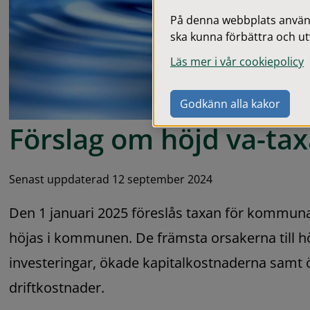
På denna webbplats används
ska kunna förbättra och ut
Läs mer i vår cookiepolicy
Godkänn alla kakor
Förslag om höjd va-ta
Senast uppdaterad 12 september 2024
Den 1 januari 2025 föreslås taxan för kommunal
höjas i kommunen. De främsta orsakerna till 
investeringar, ökade kapitalkostnaderna samt ö
driftkostnader.