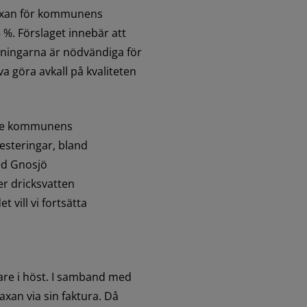
taxan för kommunens 
%. Förslaget innebär att 
ningarna är nödvändiga för 
 göra avkall på kvaliteten 
åde kommunens 
esteringar, bland 
d Gnosjö 
 dricksvatten 
vill vi fortsätta 
are i höst. I samband med 
an via sin faktura. Då 