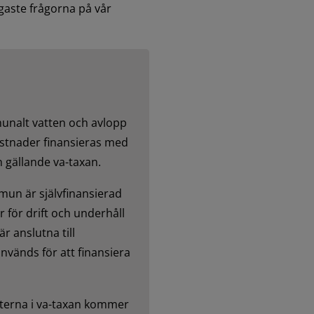
aste frågorna på vår 
nalt vatten och avlopp 
kostnader finansieras med 
n gällande va-taxan.
un är självfinansierad 
 för drift och underhåll 
 anslutna till 
vänds för att finansiera 
terna i va-taxan kommer 