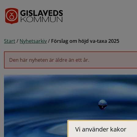
Gå till innehåll
Start
/
Nyhetsarkiv
/
Förslag om höjd va-taxa 2025
Den här nyheten är äldre än ett år.
Vi använder kakor