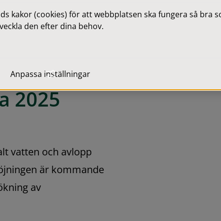
 kakor (cookies) för att webbplatsen ska fungera så bra som
veckla den efter dina behov.
Anpassa inställningar
xa 2025
t vatten och avlopp 
höjningen är kommande 
kning av 