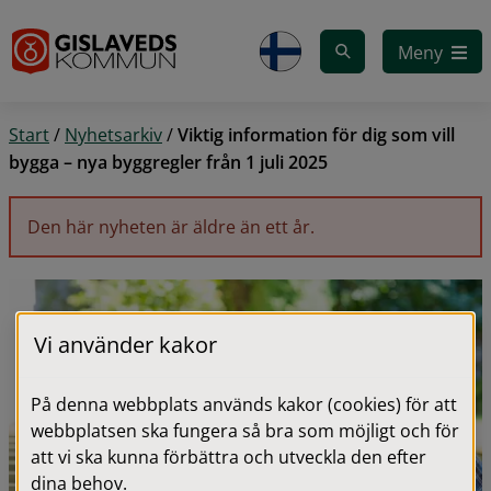
Gå till innehåll
Meny
Start
/
Nyhetsarkiv
/
Viktig information för dig som vill
bygga – nya byggregler från 1 juli 2025
Den här nyheten är äldre än ett år.
Vi använder kakor
På denna webbplats används kakor (cookies) för att
webbplatsen ska fungera så bra som möjligt och för
att vi ska kunna förbättra och utveckla den efter
dina behov.