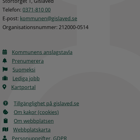
Stortorget 1, Gislaved
Telefon: 
0371-810 00
E‑post: 
kommunen@gislaved.se
Organisationsnummer: 212000-0514
Kommunens anslagstavla
Prenumerera
Suomeksi
Lediga jobb
Kartportal
Tillgänglighet på gislaved.se
Om kakor (cookies)
Om webbplatsen
Webbplatskarta
Personuppgifter, GDPR