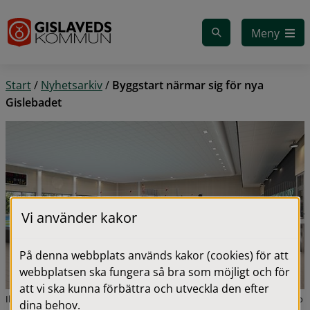
Gå till innehåll
Meny
Start
/
Nyhetsarkiv
/
Byggstart närmar sig för nya
Gislebadet
Vi använder kakor
På denna webbplats används kakor (cookies) för att
webbplatsen ska fungera så bra som möjligt och för
att vi ska kunna förbättra och utveckla den efter
Illustrationsbild över stora bassängen i nya badhuset. Illustration: Sweco
dina behov.