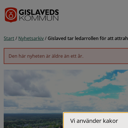
Gå till innehåll
Start
/
Nyhetsarkiv
/
Gislaved tar ledarrollen för att attr
Den här nyheten är äldre än ett år.
Vi använder kakor