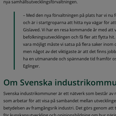
nya samhällsutvecklingsförvaltningen.
– Med den nya förvaltningen på plats har vi nu f
och är i startgroparna att hitta nya vägar för at
Gislaved. Vi har en resa kommande år med att 
befolkningsutvecklingen och få fler att flytta hit. 
vara möjligt måste vi satsa på flera saker inom 
men något av det viktigaste är att det finns jobb
ha en utmanande och spännande tid framför oss
Eglinger.
Om Svenska industrikomm
Svenska industrikommuner är ett nätverk som består av
som arbetar för att visa på sambandet mellan utvecklinge
betydelsen av framgångsrik industri. Det görs genom att t
för kunskapsutveckling och opinionsbildning om hur närin