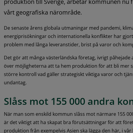
produktion till Sverige, arbetar kommunen nu för
vårt geografiska närområde.
De senaste årens globala utmaningar med pandemi, klima
energiprisökningar och internationella konflikter har gjor
problem med långa leveranstider, brist på varor och ko
Det gör att många västerländska företag, ivrigt påhejade av
över möjligheterna att ta hem produktion för att bli mer s
större kontroll vad gäller strategiskt viktiga varor och tjäns
undantag.
Slåss mot 155 000 andra k
När man som enskild kommun slåss mot närmare 155 00
är det viktigt att ha skapat bra förutsättningar för att för
produktion från exempelvis Asien ska lägga den här, i v