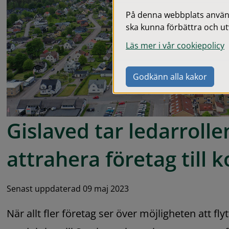
På denna webbplats används
ska kunna förbättra och ut
Läs mer i vår cookiepolicy
Godkänn alla kakor
Gislaved tar ledarrollen
attrahera företag til
Senast uppdaterad 09 maj 2023
När allt fler företag ser över möjligheten att flytt