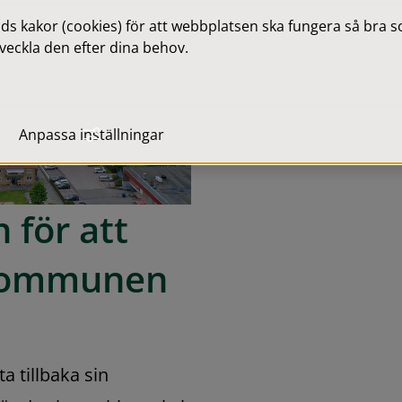
 kakor (cookies) för att webbplatsen ska fungera så bra som
veckla den efter dina behov.
Anpassa inställningar
 för att 
l kommunen
a tillbaka sin 