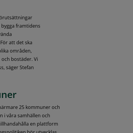
örutsättningar 
t bygga framtidens 
vända 
För att det ska 
olika områden, 
 och bostäder. Vi 
, säger Stefan 
uner
 närmare 25 kommuner och 
n i våra samhällen och 
illhandahålla en plattform 
gspolitiken bör utvecklas 