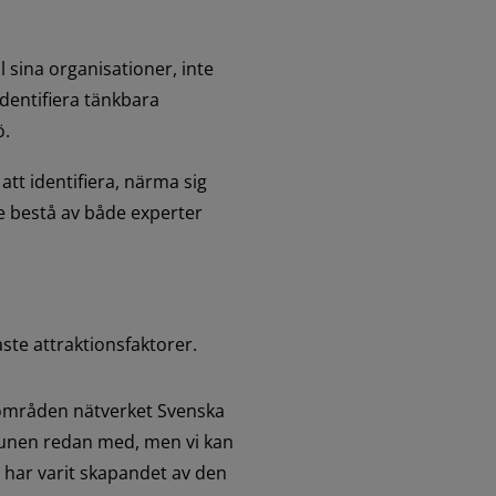
l sina organisationer, inte 
dentifiera tänkbara 
ö.
t identifiera, närma sig 
 bestå av både experter 
ste attraktionsfaktorer.
områden nätverket Svenska 
unen redan med, men vi kan 
 har varit skapandet av den 