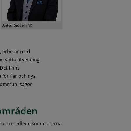
Anton Sjödell (M)
, arbetar med 
rtsatta utveckling. 
et finns 
för fler och nya 
r kommun, säger 
sområden
den som medlemskommunerna 