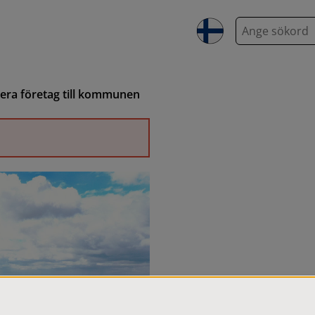
S
ö
k
ahera företag till kommunen