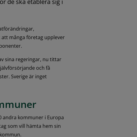
 de ska etablera sig i 
tförändringar, 
t att många företag upplever 
mponenter.
 sina regeringar, nu tittar 
jälvförsörjande och få 
ter. Sverige är inget 
ommuner
0 andra kommuner i Europa 
etag som vill hämta hem sin 
år kommun.