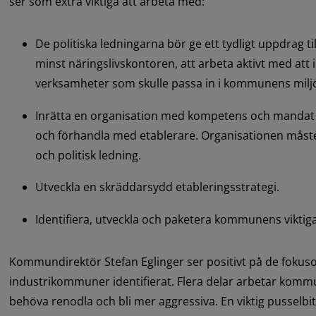
ser som extra viktiga att arbeta med:
De politiska ledningarna bör ge ett tydligt uppdrag til
minst näringslivskontoren, att arbeta aktivt med att i
verksamheter som skulle passa in i kommunens milj
Inrätta en organisation med kompetens och mandat at
och förhandla med etablerare. Organisationen måste
och politisk ledning.
Utveckla en skräddarsydd etableringsstrategi.
Identifiera, utveckla och paketera kommunens viktiga
Kommundirektör Stefan Eglinger ser positivt på de fokus
industrikommuner identifierat. Flera delar arbetar komm
behöva renodla och bli mer aggressiva. En viktig pusselbit