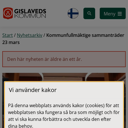
Gå till innehåll
Meny
Start
/
Nyhetsarkiv
/
Kommunfullmäktige sammanträder
23 mars
Den här nyheten är äldre än ett år.
Vi använder kakor
På denna webbplats används kakor (cookies) för att
webbplatsen ska fungera så bra som möjligt och för
att vi ska kunna förbättra och utveckla den efter
dina behov.