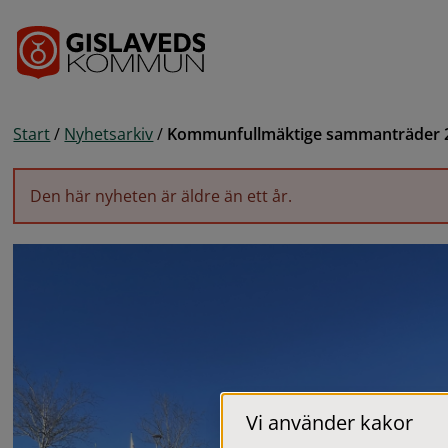
Gå till innehåll
Start
/
Nyhetsarkiv
/
Kommunfullmäktige sammanträder 2
Den här nyheten är äldre än ett år.
Vi använder kakor