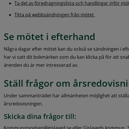
Ta del av föredragningslista och handlingar inför mö
Titta på webbsändningen från mötet 
Se mötet i efterhand
Några dagar efter mötet kan du också se sändningen i eft
har vi satt dit bokmärken som du kan klicka på för att snab
ärenden du är mer intresserad av.
Ställ frågor om årsredovisn
Under sammanträdet har allmänheten möjlighet att ställa
årsredovisningen.
Skicka dina frågor till:
Kommunstyrelsen@gislaved.se eller Gislaveds kommun, 33