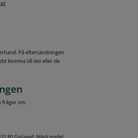
tet
erhand. På eftersändningen 
bt komma till det eller de 
ingen
 frågor om 
2 80 Gislaved. Märk mejlet 