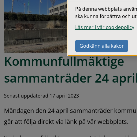
På denna webbplats används
ska kunna förbättra och ut
Läs mer i vår cookiepolicy
Godkänn alla kakor
Kommunfullmäktige 
sammanträder 24 apri
Senast uppdaterad 17 april 2023
Måndagen den 24 april sammanträder kommunf
går att följa direkt via länk på vår webbplats.