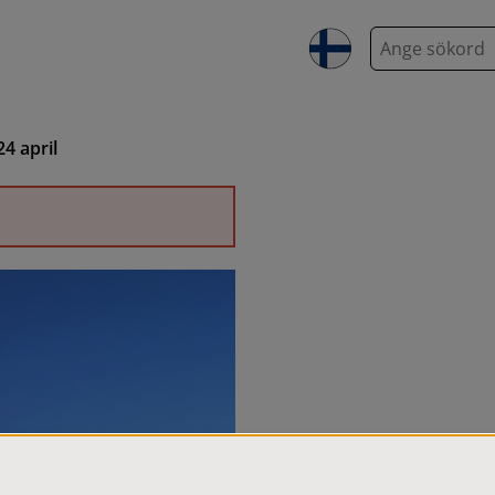
S
ö
k
4 april