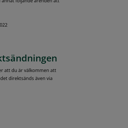
nat följande ärenden att 
2022
ektsändningen
r att du är välkommen att 
det direktsänds även via 