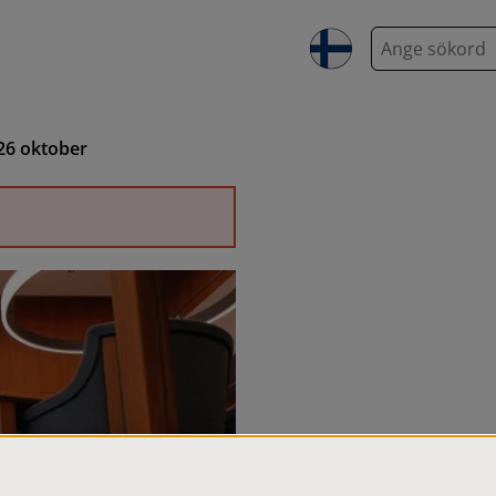
S
ö
k
26 oktober