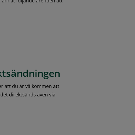
nat följande ärenden att 
ektsändningen
r att du är välkommen att 
det direktsänds även via 