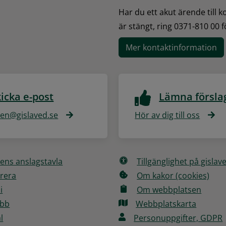
Har du ett akut ärende till 
är stängt, ring 0371-810 00 
Mer kontaktinformation
icka e-post
Lämna försla
n@gislaved.se
Hör av dig till oss
ns anslagstavla
Tillgänglighet på gislav
rera
Om kakor (cookies)
i
Om webbplatsen
obb
Webbplatskarta
l
Personuppgifter, GDPR