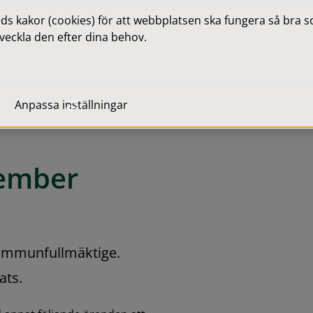
 kakor (cookies) för att webbplatsen ska fungera så bra som
veckla den efter dina behov.
Anpassa inställningar
ember
mmunfullmäktige. 
ats.