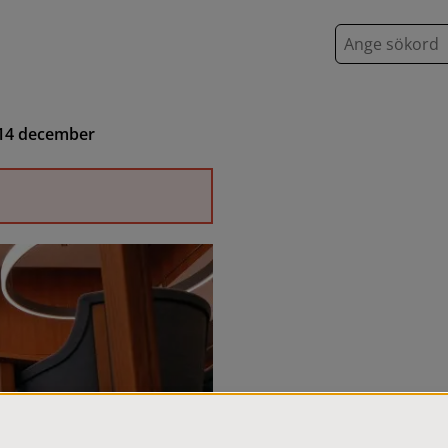
S
ö
k
14 december