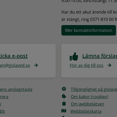
9.00-15.00, lunchstängt 11.3
Har du ett akut ärende till 
är stängt, ring 0371-810 00 
Mer kontaktinformation
icka e-post
Lämna försla
n@gislaved.se
Hör av dig till oss
ns anslagstavla
Tillgänglighet på gislav
rera
Om kakor (cookies)
i
Om webbplatsen
obb
Webbplatskarta