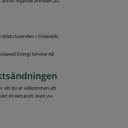
nat följande ärenden att 
rskilda boenden i Gislaveds 
islaved Energi Service AB
ektsändningen
r att du är välkommen att 
det direktsänds även via 