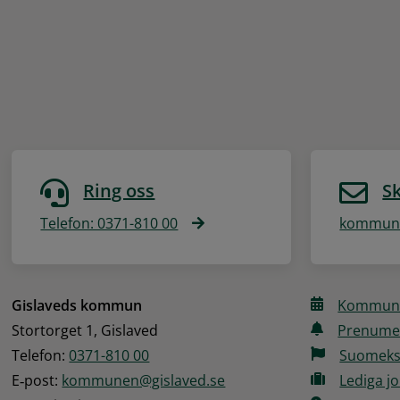
Ring oss
Sk
Telefon: 0371-810 00
kommune
Gislaveds kommun
Kommune
Stortorget 1, Gislaved
Prenume
Telefon: 
0371-810 00
Suomeks
E‑post: 
kommunen@gislaved.se
Lediga j